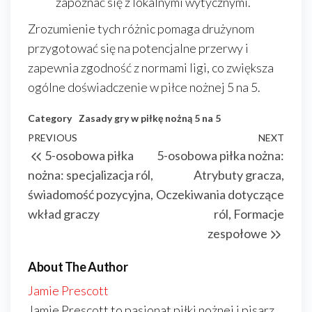
zapoznać się z lokalnymi wytycznymi.
Zrozumienie tych różnic pomaga drużynom
przygotować się na potencjalne przerwy i
zapewnia zgodność z normami ligi, co zwiększa
ogólne doświadczenie w piłce nożnej 5 na 5.
Category
Zasady gry w piłkę nożną 5 na 5
Post
Previous
PREVIOUS
NEXT
Next
5-osobowa piłka
5-osobowa piłka nożna:
navigation
Post
Post
nożna: specjalizacja ról,
Atrybuty gracza,
świadomość pozycyjna,
Oczekiwania dotyczące
wkład graczy
ról, Formacje
zespołowe
About The Author
Jamie Prescott
Jamie Prescott to pasjonat piłki nożnej i pisarz,