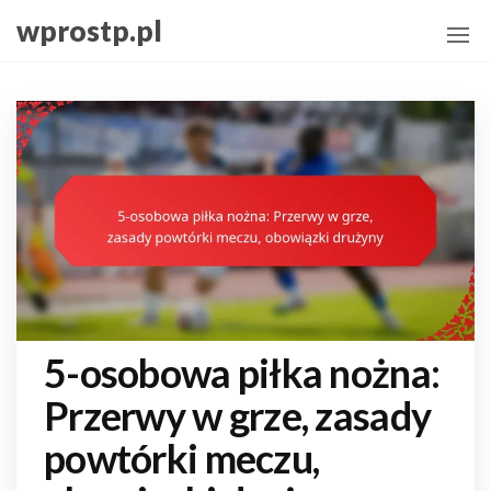
Skip
wprostp.pl
to
the
content
5-osobowa piłka nożna:
Przerwy w grze, zasady
powtórki meczu,