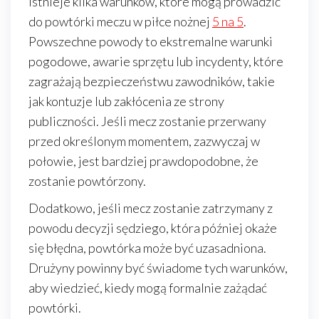
Istnieje kilka warunków, które mogą prowadzić
do powtórki meczu w piłce nożnej
5 na 5
.
Powszechne powody to ekstremalne warunki
pogodowe, awarie sprzętu lub incydenty, które
zagrażają bezpieczeństwu zawodników, takie
jak kontuzje lub zakłócenia ze strony
publiczności. Jeśli mecz zostanie przerwany
przed określonym momentem, zazwyczaj w
połowie, jest bardziej prawdopodobne, że
zostanie powtórzony.
Dodatkowo, jeśli mecz zostanie zatrzymany z
powodu decyzji sędziego, która później okaże
się błędna, powtórka może być uzasadniona.
Drużyny powinny być świadome tych warunków,
aby wiedzieć, kiedy mogą formalnie zażądać
powtórki.