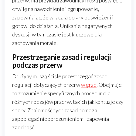
przerw. Na przykład zawodnicy mogą poświęcić
chwilę na nawodnienie i zgrupowanie,
zapewniając, że wracają do gry odświeżeni i
gotowi do działania. Unikanie negatywnych
dyskusji w tym czasie jest kluczowe dla
zachowania morale.
Przestrzeganie zasad i regulacji
podczas przerw
Drużyny muszą ściśle przestrzegać zasad i
regulacji dotyczących przerw
w grze
. Obejmuje
to zrozumienie specyficznych procedur dla
różnych rodzajów przerw, takich jak kontuzje czy
spory. Znajomość tych zasad pomaga
zapobiegać nieporozumieniom i zapewnia
zgodność.