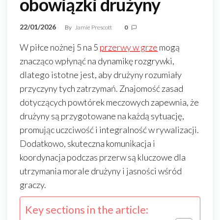
obowiązki drużyny
22/01/2026
By
Jamie Prescott
0
W piłce nożnej 5 na 5
przerwy w grze
mogą
znacząco wpłynąć na dynamikę rozgrywki,
dlatego istotne jest, aby drużyny rozumiały
przyczyny tych zatrzymań. Znajomość zasad
dotyczących powtórek meczowych zapewnia, że
drużyny są przygotowane na każdą sytuację,
promując uczciwość i integralność w rywalizacji.
Dodatkowo, skuteczna komunikacja i
koordynacja podczas przerw są kluczowe dla
utrzymania morale drużyny i jasności wśród
graczy.
Key sections in the article: