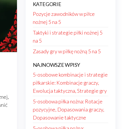
KATEGORIE
Pozycje zawodników w piłce
nożnej 5 na 5
Taktyki i strategie piłki nożnej 5
na 5
Zasady gry w piłkę nożną 5 na 5
NAJNOWSZE WPISY
5-osobowe kombinacje i strategie
piłkarskie: Kombinacje graczy,
Ewolucja taktyczna, Strategie gry
żnej,
5-osobowa piłka nożna: Rotacje
wnić
pozycyjne, Dopasowania graczy,
e
Dopasowanie taktyczne
h
5-osobowa piłka nożna: