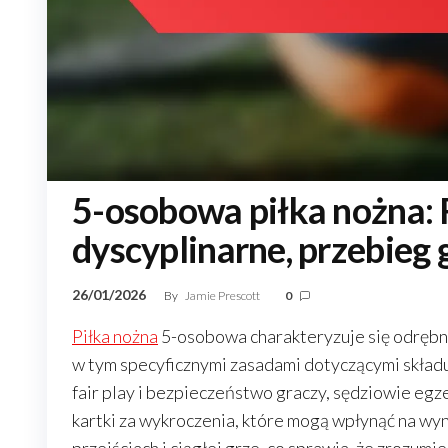
5-osobowa piłka nożna: 
dyscyplinarne, przebieg 
26/01/2026
By
Jamie Prescott
0
Piłka nożna
5-osobowa charakteryzuje się odrębnym
w tym specyficznymi zasadami dotyczącymi składu
fair play i bezpieczeństwo graczy, sędziowie egz
kartki za wykroczenia, które mogą wpłynąć na wyn