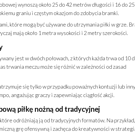
obowej wynoszą około 25 do 42 metrów długości i 16 do 25
bkiemu graniu i częstym okazjom do zdobycia bramki.
ami, które mogą być używane do utrzymania piłki w grze. B
wyczaj mają około 1 metra wysokości i 2 metry szerokości.
y
wany jest w dwóch połowach, z których każda trwa od 10 d
zas trwania meczu może się różnić w zależności od zasad
atrzymuje się tylko w przypadku poważnych kontuzji lub inn
po, angażując graczy i zapewniając ciągłość akcji.
bową piłkę nożną od tradycyjnej
które odróżniają ją od tradycyjnych formatów. Na przykład,
miczną grę ofensywną i zachęca do kreatywności w strateg