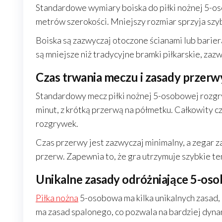
Standardowe wymiary boiska do piłki nożnej 5-os
metrów szerokości. Mniejszy rozmiar sprzyja szy
Boiska są zazwyczaj otoczone ścianami lub barier
są mniejsze niż tradycyjne bramki piłkarskie, zaz
Czas trwania meczu i zasady przerw
Standardowy mecz piłki nożnej 5-osobowej rozgry
minut, z krótką przerwą na półmetku. Całkowity c
rozgrywek.
Czas przerwy jest zazwyczaj minimalny, a zegar z
przerw. Zapewnia to, że gra utrzymuje szybkie tem
Unikalne zasady odróżniające 5-oso
Piłka nożna
5-osobowa ma kilka unikalnych zasad, 
ma zasad spalonego, co pozwala na bardziej dyna