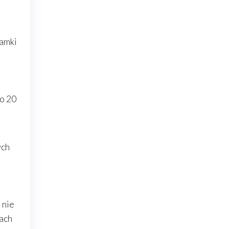
ramki
o 20
ych
 nie
iach