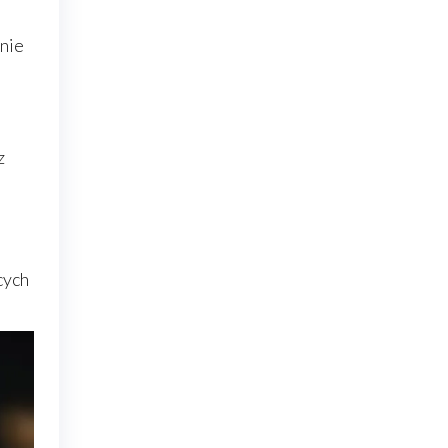
anie
z
cych