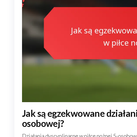
Jak są egzekwowane działani
osobowej?
Działania dyscyplinarne w piłce nożnej 5-osobo