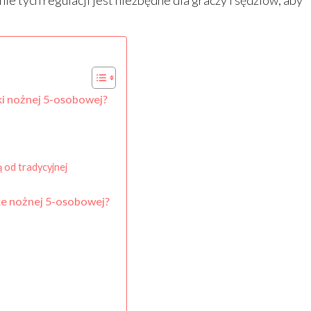
enie tych regulacji jest niezbędne dla graczy i sędziów, aby
ki nożnej 5-osobowej?
 od tradycyjnej
ce nożnej 5-osobowej?