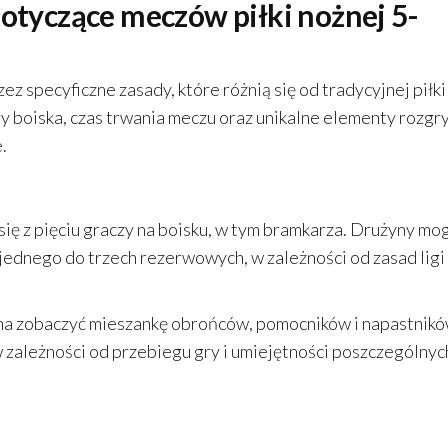
dotyczące meczów piłki nożnej 5-
z specyficzne zasady, które różnią się od tradycyjnej piłki
y boiska, czas trwania meczu oraz unikalne elementy rozgr
.
ię z pięciu graczy na boisku, w tym bramkarza. Drużyny mo
jednego do trzech rezerwowych, w zależności od zasad ligi
żna zobaczyć mieszankę obrońców, pomocników i napastnikó
zależności od przebiegu gry i umiejętności poszczególnyc