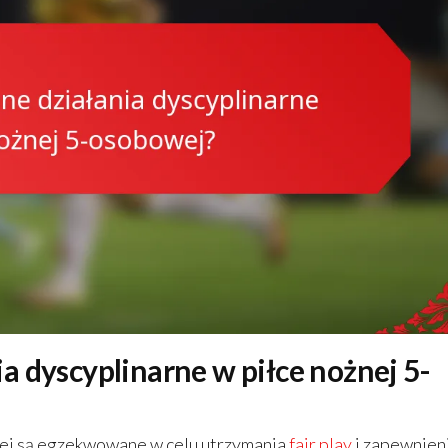
a dyscyplinarne w piłce nożnej 5-
wej są egzekwowane w celu utrzymania
fair play
i zapewnien