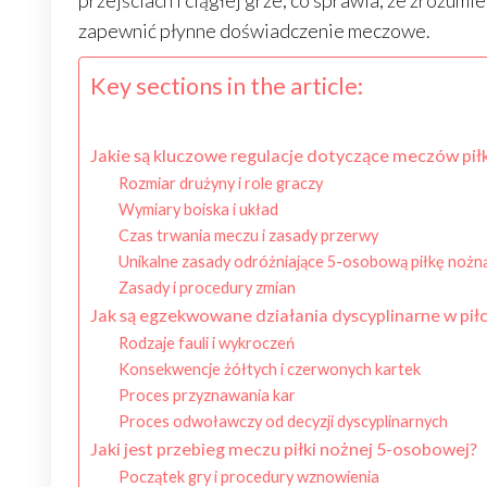
przejściach i ciągłej grze, co sprawia, że zrozumi
zapewnić płynne doświadczenie meczowe.
Key sections in the article:
Jakie są kluczowe regulacje dotyczące meczów pił
Rozmiar drużyny i role graczy
Wymiary boiska i układ
Czas trwania meczu i zasady przerwy
Unikalne zasady odróżniające 5-osobową piłkę nożną
Zasady i procedury zmian
Jak są egzekwowane działania dyscyplinarne w pił
Rodzaje fauli i wykroczeń
Konsekwencje żółtych i czerwonych kartek
Proces przyznawania kar
Proces odwoławczy od decyzji dyscyplinarnych
Jaki jest przebieg meczu piłki nożnej 5-osobowej?
Początek gry i procedury wznowienia