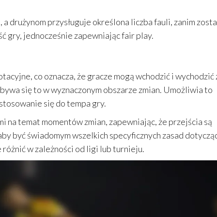
 a drużynom przysługuje określona liczba fauli, zanim zost
ć gry, jednocześnie zapewniając fair play.
tacyjne, co oznacza, że gracze mogą wchodzić i wychodzić 
bywa się to w wyznaczonym obszarze zmian. Umożliwia to
stosowanie się do tempa gry.
mi na temat momentów zmian, zapewniając, że przejścia są
, aby być świadomym wszelkich specyficznych zasad dotyczą
óżnić w zależności od ligi lub turnieju.