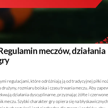
Regulamin meczów, działania
gry
i regulacjami, które odróżniają ją od tradycyjnej piłki no
 drużyny, rozmiaru boiska i czasu trwania meczu. Aby zape
ekwują działania dyscyplinarne, przyznając żółte i czerwon
ik meczu. Szybki charakter gry opiera się na błyskawicznyc